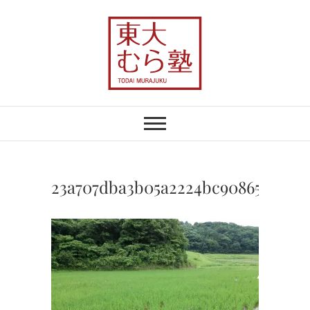
Skip
to
content
東大むら塾
農業×地域おこしで、むらの未来を変え
る
23a707dba3b05a2224bc90865c435be