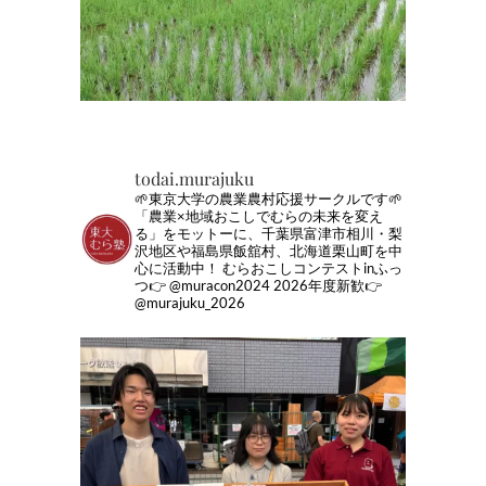
todai.murajuku
🌱東京大学の農業農村応援サークルです🌱
「農業×地域おこしでむらの未来を変え
る」をモットーに、千葉県富津市相川・梨
沢地区や福島県飯舘村、北海道栗山町を中
心に活動中！
むらおこしコンテストinふっ
つ👉 @muracon2024
2026年度新歓👉
@murajuku_2026