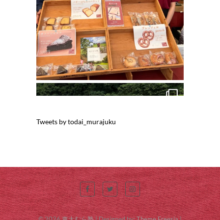
Tweets by todai_murajuku
© 2026
東大むら塾
| Designed by:
Theme Freesia
|