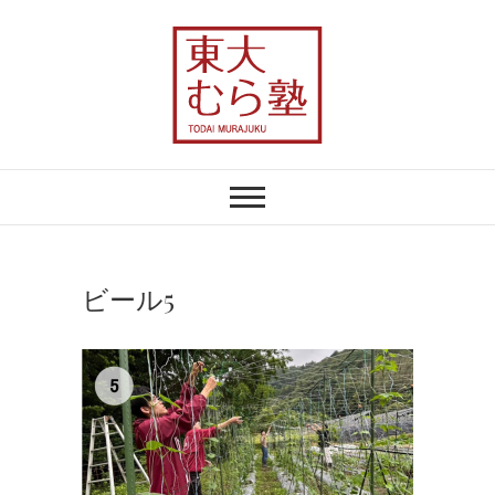
Skip
to
content
東大むら塾
農業×地域おこしで、むらの未来を変え
る
ビール5