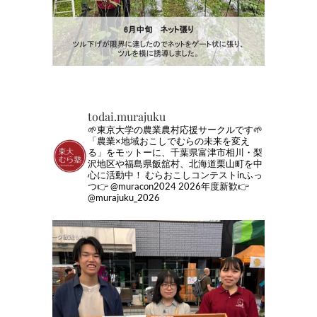
todai.murajuku
🌱東京大学の農業農村応援サークルです🌱
「農業×地域おこしでむらの未来を変え
る」をモットーに、千葉県富津市相川・梨
沢地区や福島県飯舘村、北海道栗山町を中
心に活動中！
むらおこしコンテストinふっ
つ👉 @muracon2024
2026年度新歓👉
@murajuku_2026