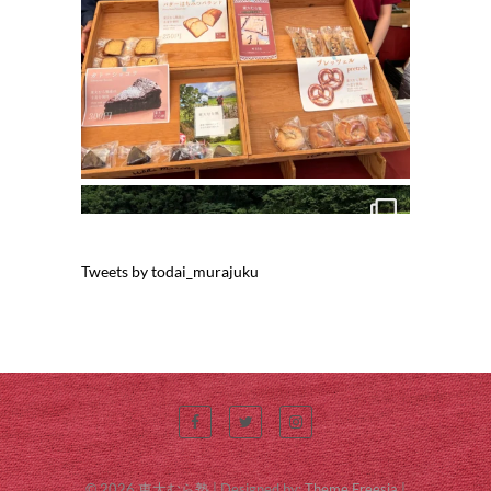
Tweets by todai_murajuku
© 2026
東大むら塾
| Designed by:
Theme Freesia
|