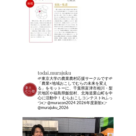
todai.murajuku
🌱東京大学の農業農村応援サークルです🌱
「農業×地域おこしでむらの未来を変え
る」をモットーに、千葉県富津市相川・梨
沢地区や福島県飯舘村、北海道栗山町を中
心に活動中！
むらおこしコンテストinふっ
つ👉 @muracon2024
2026年度新歓👉
@murajuku_2026