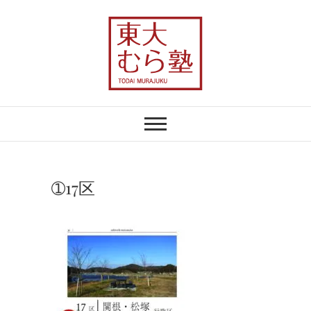
Skip
to
content
東大むら塾
農業×地域おこしで、むらの未来を変え
る
➀17区