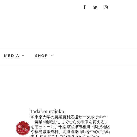
MEDIA
SHOP
todai.murajuku
🌱東京大学の農業農村応援サークルです🌱
「農業×地域おこしでむらの未来を変える」
をモットーに、千葉県富津市相川・梨沢地区
や福島県飯舘村、北海道栗山町を中心に活動
中！
むらおこしコンテストinふっつ👉