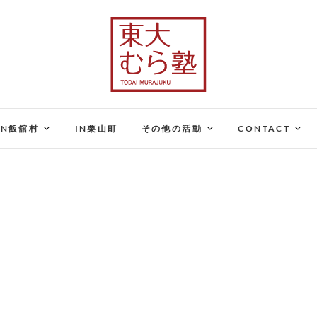
東大むら塾
農業×地域おこしで、むらの未来を変える
IN飯舘村
IN栗山町
その他の活動
CONTACT