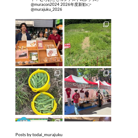
@muracon2024
2026年度新歓👉
@murajuku_2026
Posts by todai_murajuku