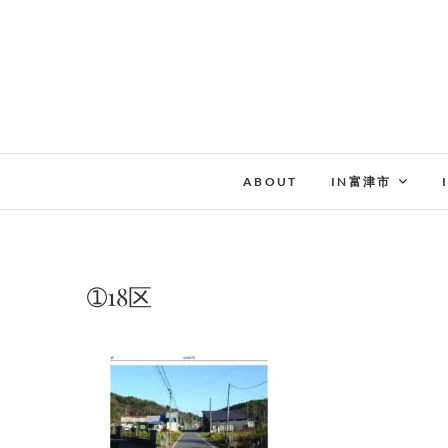
Skip
to
content
ABOUT
IN富津市
➀18区