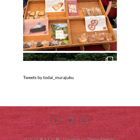
Tweets by todai_murajuku
© 2026
東大むら塾
| Designed by:
Theme Freesia
|