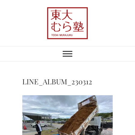
Skip
to
content
東大むら塾
農業×地域おこしで、むらの未来を変え
る
LINE_ALBUM_230312