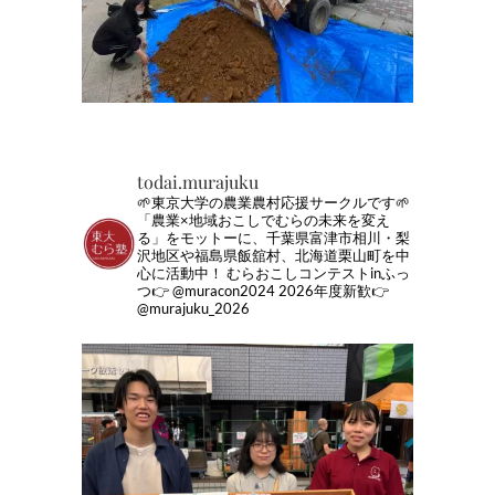
todai.murajuku
🌱東京大学の農業農村応援サークルです🌱
「農業×地域おこしでむらの未来を変え
る」をモットーに、千葉県富津市相川・梨
沢地区や福島県飯舘村、北海道栗山町を中
心に活動中！
むらおこしコンテストinふっ
つ👉 @muracon2024
2026年度新歓👉
@murajuku_2026