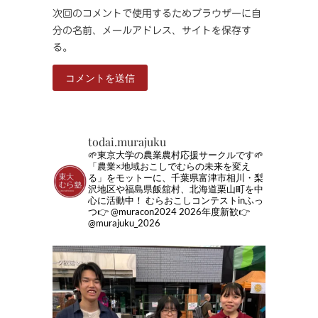
次回のコメントで使用するためブラウザーに自
分の名前、メールアドレス、サイトを保存す
る。
todai.murajuku
🌱東京大学の農業農村応援サークルです🌱
「農業×地域おこしでむらの未来を変え
る」をモットーに、千葉県富津市相川・梨
沢地区や福島県飯舘村、北海道栗山町を中
心に活動中！
むらおこしコンテストinふっ
つ👉 @muracon2024
2026年度新歓👉
@murajuku_2026