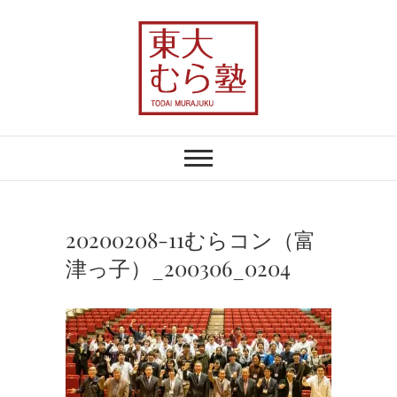
Skip
to
content
東大むら塾
農業×地域おこしで、むらの未来を変え
る
20200208-11むらコン（富
津っ子）_200306_0204