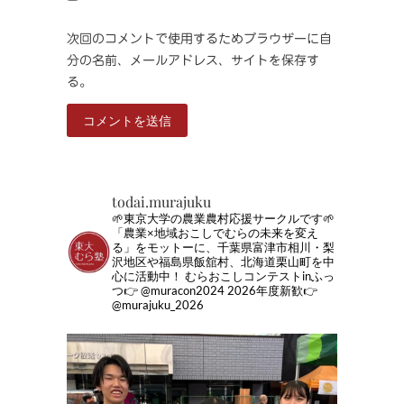
次回のコメントで使用するためブラウザーに自
分の名前、メールアドレス、サイトを保存す
る。
todai.murajuku
🌱東京大学の農業農村応援サークルです🌱
「農業×地域おこしでむらの未来を変え
る」をモットーに、千葉県富津市相川・梨
沢地区や福島県飯舘村、北海道栗山町を中
心に活動中！
むらおこしコンテストinふっ
つ👉 @muracon2024
2026年度新歓👉
@murajuku_2026