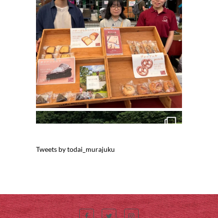
Tweets by todai_murajuku