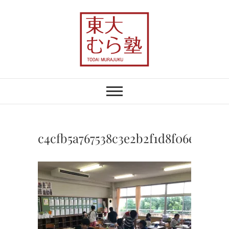
Skip
to
content
東大むら塾
農業×地域おこしで、むらの未来を変え
る
c4cfb5a767538c3e2b2f1d8f06e452d