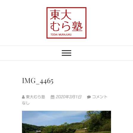
Skip
to
content
東大むら塾
農業×地域おこしで、むらの未来を変え
る
IMG_4465
東大むら塾
2020年3月1日
コメント
なし