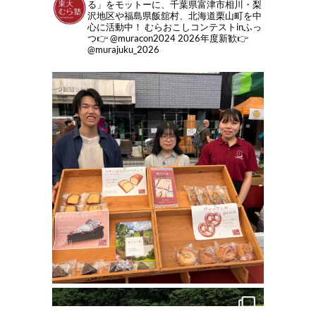
る」をモットーに、千葉県富津市相川・梨
沢地区や福島県飯舘村、北海道栗山町を中
心に活動中！
むらおこしコンテストinふっ
つ👉 @muracon2024
2026年度新歓👉
@murajuku_2026