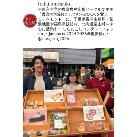
todai.murajuku
🌱東京大学の農業農村応援サークルです🌱
「農業×地域おこしでむらの未来を変え
る」をモットーに、千葉県富津市相川・梨
沢地区や福島県飯舘村、北海道栗山町を中
心に活動中！
むらおこしコンテストinふっ
つ👉 @muracon2024
2026年度新歓👉
@murajuku_2026