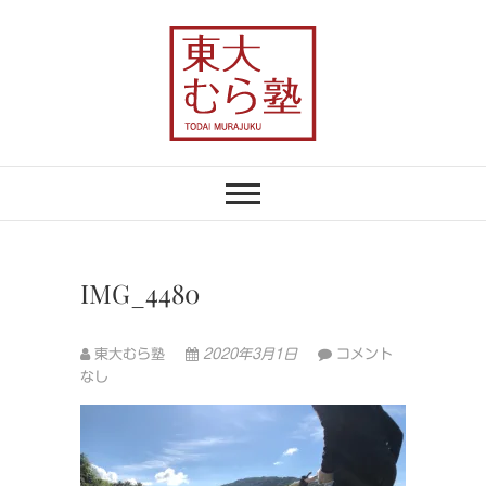
Skip
to
content
東大むら塾
農業×地域おこしで、むらの未来を変え
る
IMG_4480
東大むら塾
2020年3月1日
コメント
なし