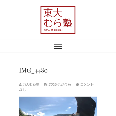
Skip
to
content
東大むら塾
農業×地域おこしで、むらの未来を変え
る
IMG_4480
東大むら塾
2020年3月1日
コメント
なし