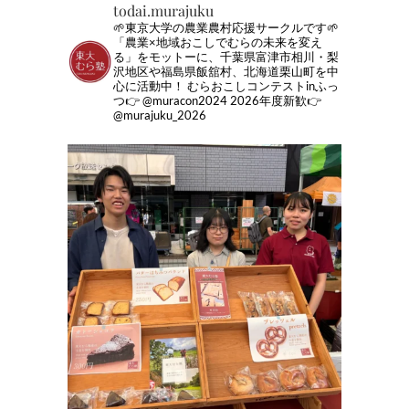
todai.murajuku
🌱東京大学の農業農村応援サークルです🌱
「農業×地域おこしでむらの未来を変え
る」をモットーに、千葉県富津市相川・梨
沢地区や福島県飯舘村、北海道栗山町を中
心に活動中！
むらおこしコンテストinふっ
つ👉 @muracon2024
2026年度新歓👉
@murajuku_2026