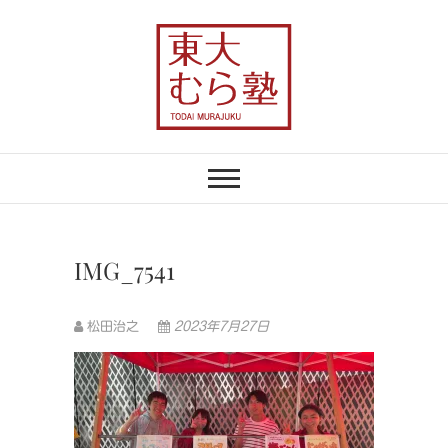
Skip
to
content
東大むら塾
農業×地域おこしで、むらの未来を変え
る
IMG_7541
松田治之
2023年7月27日