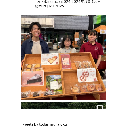
つ👉 @muracon2024
2026年度新歓👉
@murajuku_2026
Tweets by todai_murajuku