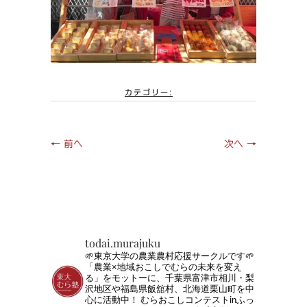
カテゴリー:
← 前へ
次へ →
todai.murajuku
🌱東京大学の農業農村応援サークルです🌱
「農業×地域おこしでむらの未来を変え
る」をモットーに、千葉県富津市相川・梨
沢地区や福島県飯舘村、北海道栗山町を中
心に活動中！
むらおこしコンテストinふっ